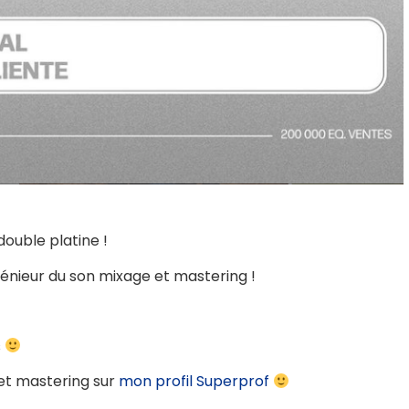
double platine !
génieur du son mixage et mastering !
s
et mastering sur
mon profil Superprof