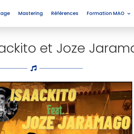
xage
Mastering
Références
Formation MAO
ackito et Joze Jara