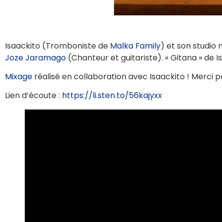
Isaackito (Tromboniste de
Malka Family
) et son studio
Joze Jaramago
(Chanteur et guitariste). « Gitana » de 
Mixage
réalisé en collaboration avec Isaackito ! Merci p
Lien d’écoute :
https://li.sten.to/56kajyxx